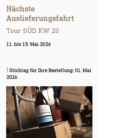
Problemen rufen Sie uns gerne an,
Nächste
wir finden sicherlich eine
individuelle Lösung, die für alle
Auslieferungsfahrt
Seiten passt. Tel.: 06243/99 89 00
Tour SÜD KW 20
Mail: info@schilling-
wiesenmuehle.de
11. bis 15. Mai 2026
!
Stichtag für Ihre Bestellung:
01. Mai
2026