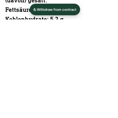
(davon) gesätt.
Fettsäuren: <0,1 g
Kohlenhydrate: 5,2 g
(davon)Zucker: 4,8 g
Eiweiß: <0,5 g
Salz: <0,01 g
mindestens haltbar bis:
Ende 12/2027
Rechtliche Hinweise
Produkt enthält
Sulfite
Vertrieb:
Wein & Sekt Wiesenmühle Dr. Schilling
GmbH & Co. KG
Wiesenmühle