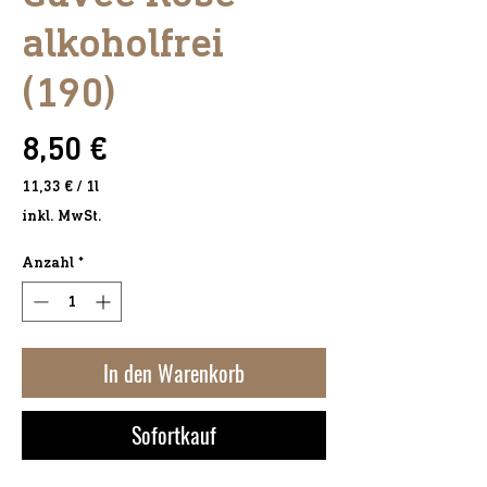
alkoholfrei
(190)
Preis
8,50 €
11,33 €
/
1l
11,33 €
inkl. MwSt.
pro
1
Anzahl
*
Liter
In den Warenkorb
Sofortkauf