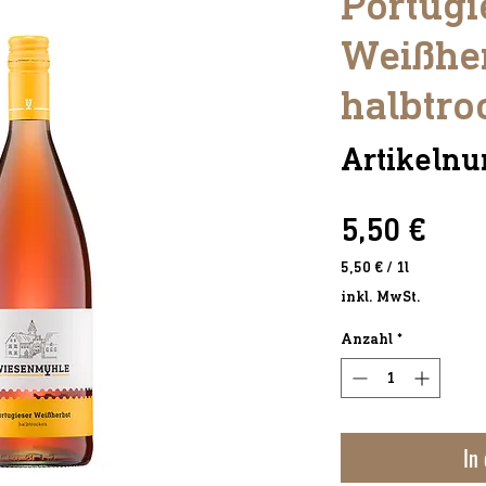
Portugi
Weißhe
halbtro
Artikeln
Prei
5,50 €
5,50 €
/
1l
5,50 €
inkl. MwSt.
pro
1
Anzahl
*
Liter
In