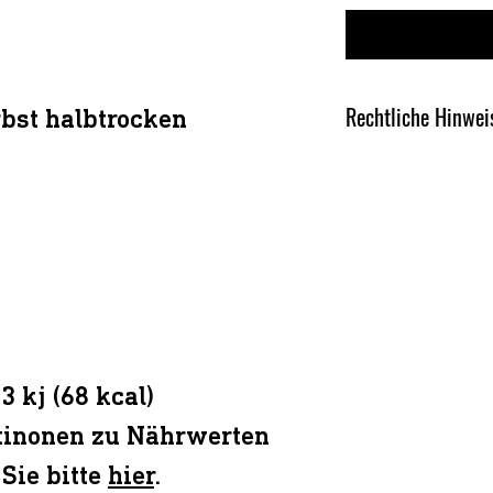
Rechtliche Hinwei
bst halbtrocken
Produkt enthält
Sulf
Abfüller:
Wein & Sekt Wiesen
KG
Wiesenmühle
67590 Monsheim
Alle Preise versteh
3 kj (68 kcal)
atinonen zu Nährwerten
Sie bitte
hier
.