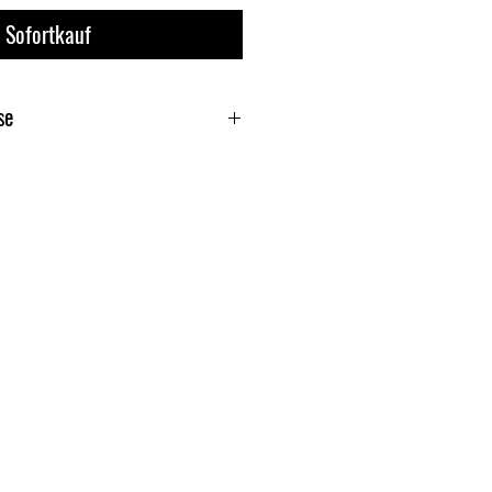
Sofortkauf
se
ite
mühle Dr. Schilling GmbH & Co.
en sich
inkl. der gesetzl. MwSt.