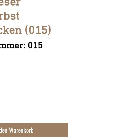
eser
rbst
cken (015)
ummer: 015
s
 den Warenkorb