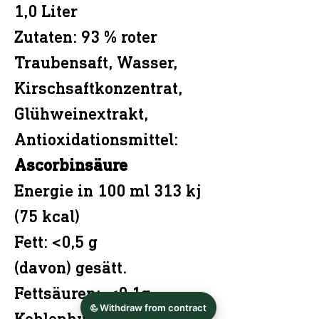
1,0 Liter
Zutaten: 93 % roter
Traubensaft, Wasser,
Kirschsaftkonzentrat,
Glühweinextrakt,
Antioxidationsmittel:
Ascorbinsäure
Energie in 100 ml 313 kj
(75 kcal)
Fett: <0,5 g
(davon) gesätt.
Fettsäuren: <0,1g
Kohlenhydrate: 18,0 g