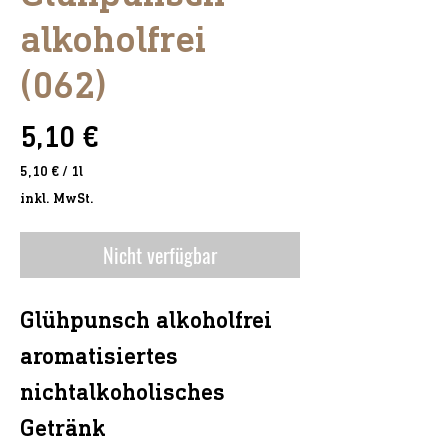
alkoholfrei
(062)
Preis
5,10 €
5,10 €
/
1l
5,10 €
inkl. MwSt.
pro
1
Liter
Nicht verfügbar
Glühpunsch alkoholfrei
aromatisiertes
nichtalkoholisches
Getränk