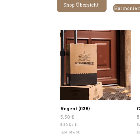
Shop Übersicht
Schnellansicht
Regent (028)
C
Preis
P
5,50 €
5
5,50 €
/
1l
5
5
5
inkl. MwSt.
i
,
,
5
3